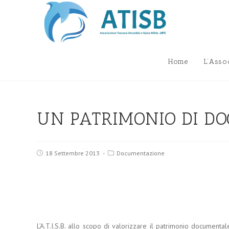
Salta
al
contenuto
Home
L’Asso
UN PATRIMONIO DI D
Post
Post
18 Settembre 2013
Documentazione
published:
category:
L’A.T.I.S.B. allo scopo di valorizzare il patrimonio document