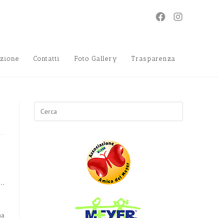
zione
Contatti
Foto Gallery
Trasparenza
Search
for:
..
na