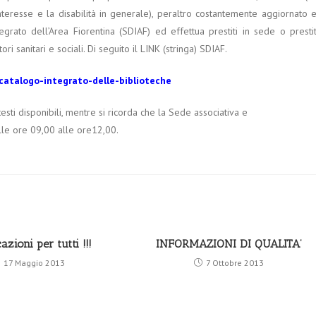
nteresse e la disabilità in generale), peraltro costantemente aggiornato 
rato dell’Area Fiorentina (SDIAF) ed effettua prestiti in sede o presti
ori sanitari e sociali. Di seguito il LINK (stringa) SDIAF.
f-catalogo-integrato-delle-biblioteche
sti disponibili, mentre si ricorda che la Sede associativa e
lle ore 09,00 alle ore12,00.
azioni per tutti !!!
INFORMAZIONI DI QUALITA’
17 Maggio 2013
7 Ottobre 2013