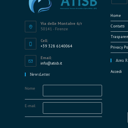
Opens
in
Home
a
Via delle Montalve 6/r
Contatti
new
50141 - Firenze
tab
Trasparen
Cell:
+39 328 6140064
Privacy Po
Opens
Email:
in
Area R
Opens
info@atisb.it
your
in
Accedi
application
your
NewsLetter
application
Nome
E-mail