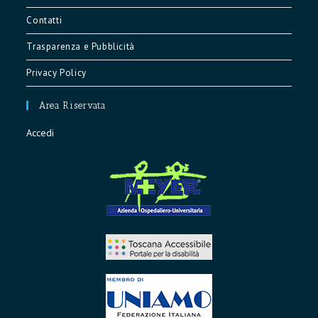
a
a
Contatti
new
new
tab
tab
Trasparenza e Pubblicità
Privacy Policy
Area Riservata
Accedi