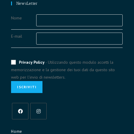
application
your
NewsLetter
application
Nome
E-mail
Privacy Policy
- Utilizzando questo modulo accetti la
memorizzazione e la gestione dei tuoi dati da questo sito
web per l'invio di newsletters.
Opens
Opens
in
in
Home