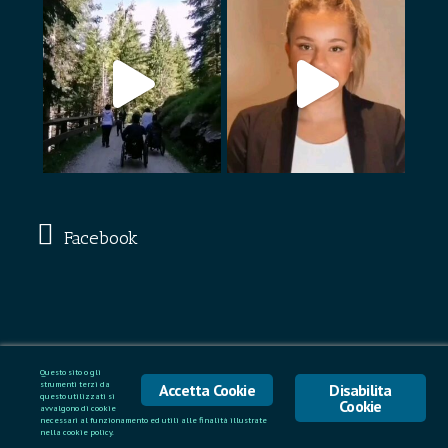
Facebook
Questo sito o gli
strumenti terzi da
Accetta Cookie
Disabilita
questo utilizzati si
Cookie
avvalgono di cookie
necessari al funzionamento ed utili alle finalità illustrate
nella cookie policy.