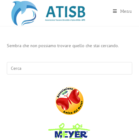
Salta
al
Menu
contenuto
Sembra che non possiamo trovare quello che stai cercando.
Search
for: