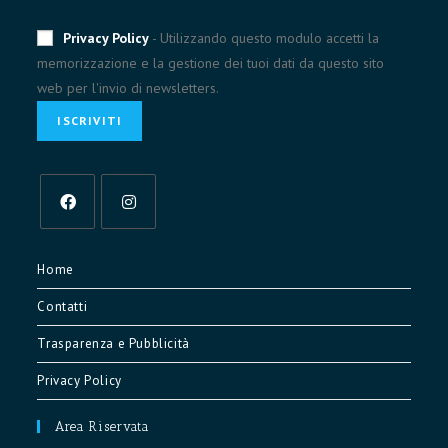
Privacy Policy
- Utilizzando questo modulo accetti la
memorizzazione e la gestione dei tuoi dati da questo sito
web per l'invio di newsletters.
Opens
Opens
in
in
Home
a
a
Contatti
new
new
tab
tab
Trasparenza e Pubblicità
Privacy Policy
Area Riservata