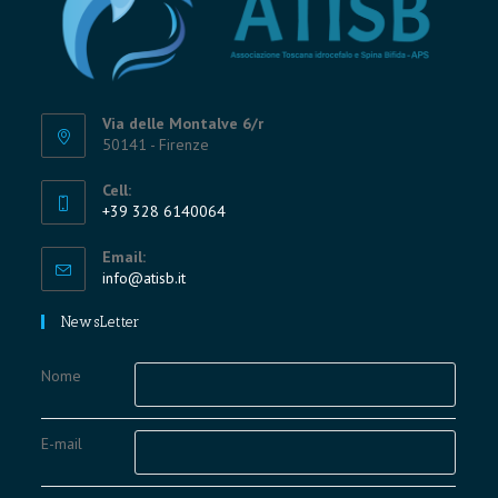
Via delle Montalve 6/r
50141 - Firenze
Cell:
+39 328 6140064
Opens
Email:
in
Opens
info@atisb.it
your
in
application
your
NewsLetter
application
Nome
E-mail