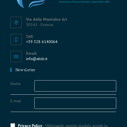
Via delle Montalve 6/r
50141 - Firenze
Cell:
+39 328 6140064
Opens
Email:
in
Opens
info@atisb.it
your
in
application
your
NewsLetter
application
Nome
E-mail
Privacy Policy
- Utilizzando questo modulo accetti la