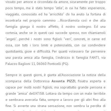
vissuto per amore e circondata da amore, sicuramente per troppo
poco tempo, ma è stato tempo “utile”, in cui ha fatto esperienze,
viaggiato, conosciuto ed ha “arricchito” chi ha avuto la fortuna di
incontrarla nel proprio cammino …Ricordiamola così e che alla
famiglia giunga il nostro affetto, il nostro sostegno. Ed una
cortesia, anche se in questi casi succede spesso, non chiamiamoli
“angeli”…perché i nostri sono figlioli “veri”, concreti, in carne ed
ossa, con tutti i loro limiti e potenzialità, con cui condividere
quotidianità, gioie e difficoltà. Per quanti volessero far pervenire
una parola amica alla famiglia, l’indirizzo è: famiglia FANTI, via
Palazzo Baglioni 11, 06060 Ponticelli (PG).
Sempre in questi giorni, è giunta all’Associazione la notizia della
scomparsa della Dottoressa
Assunta PIZZI
, fisiatra esperta e
capace per molti nostri figlioli, ma soprattutto grande persona e
grande “amica” dell’ATISB. Lottava da tempo con un male terribile
e sembrava avercela fatta, sempre a lavoro per gli altri fino alla
fine. Si avverte una strana sensazione, non sembra la perdita di