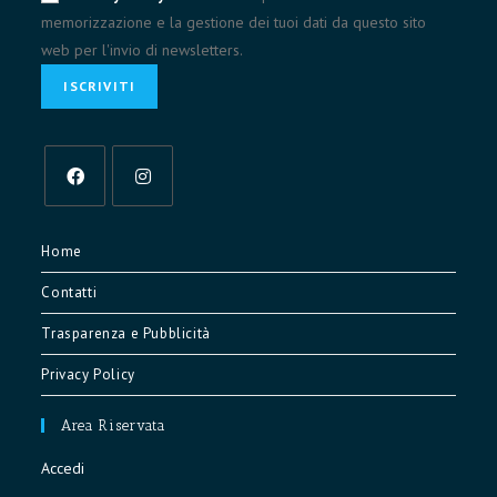
memorizzazione e la gestione dei tuoi dati da questo sito
web per l'invio di newsletters.
Opens
Opens
in
in
Home
a
a
Contatti
new
new
tab
tab
Trasparenza e Pubblicità
Privacy Policy
Area Riservata
Accedi