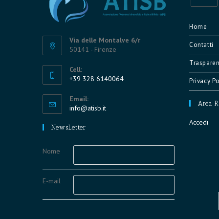
Opens
in
Home
a
Via delle Montalve 6/r
Contatti
new
50141 - Firenze
tab
Trasparen
Cell:
+39 328 6140064
Privacy Po
Opens
Email:
in
Area R
Opens
info@atisb.it
your
in
Accedi
application
your
NewsLetter
application
Nome
E-mail