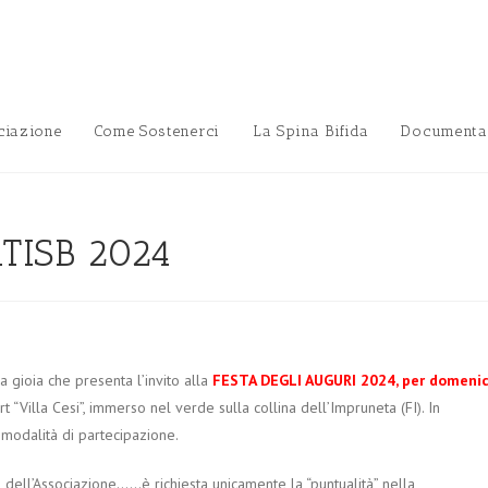
ciazione
Come Sostenerci
La Spina Bifida
Documenta
TISB 2024
a gioia che presenta l’invito alla
FESTA DEGLI AUGURI 2024, per domeni
t “Villa Cesi”, immerso nel verde sulla collina dell’Impruneta (FI). In
e modalità di partecipazione.
tori dell’Associazione……è richiesta unicamente la “puntualità” nella