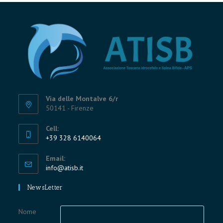
Via delle Montalve 6/r
50141 - Firenze
Cell:
+39 328 6140064
Opens
Email:
in
Opens
info@atisb.it
your
in
application
your
NewsLetter
application
Nome