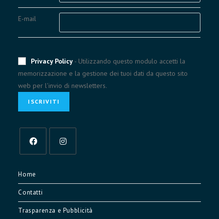
E-mail
Privacy Policy
- Utilizzando questo modulo accetti la
memorizzazione e la gestione dei tuoi dati da questo sito
web per l'invio di newsletters.
Opens
Opens
in
in
Home
a
a
Contatti
new
new
tab
tab
Trasparenza e Pubblicità