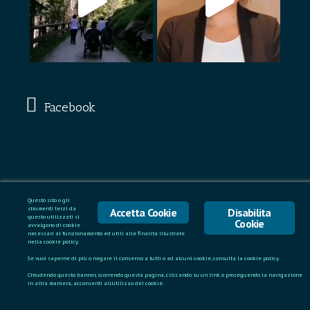
Facebook
Questo sito o gli
strumenti terzi da
Accetta Cookie
Disabilita
questo utilizzati si
Cookie
avvalgono di cookie
necessari al funzionamento ed utili alle finalità illustrate
nella cookie policy.
Se vuoi saperne di più o negare il consenso a tutti o ad alcuni cookie, consulta la cookie policy.
Chiudendo questo banner, scorrendo questa pagina, cliccando su un link o proseguendo la navigazione
in altra maniera, acconsenti all'utilizzo dei cookie.
Copyright 2026 -
A.T.I.S.B.
- Via del Pesciolino 11/F - info@atisb.it -
Cod.Fisc: 94048550480