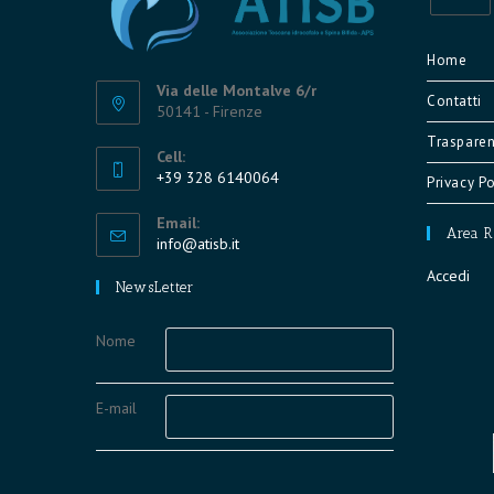
Opens
in
Home
a
Via delle Montalve 6/r
Contatti
new
50141 - Firenze
tab
Trasparen
Cell:
+39 328 6140064
Privacy Po
Opens
Email:
in
Area R
Opens
info@atisb.it
your
in
Accedi
application
your
NewsLetter
application
Nome
E-mail