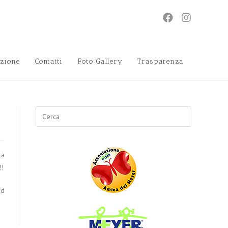
zione
Contatti
Foto Gallery
Trasparenza
Search
for:
la
!!
ed