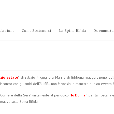
ciazione
Come Sostenerci
La Spina Bifida
Documenta
nzio estate
“, di
sabato 4 giugno
a Marina di Bibbona: inaugurazione del
e, incontro con gli amici dell’ALISB…non è possibile mancare questo evento !
“Corriere della Sera” unitamente al periodico “
Io Donna
“: per la Toscana 
mativo sulla Spina Bifida….