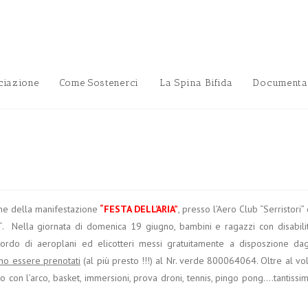
ciazione
Come Sostenerci
La Spina Bifida
Documenta
ne della manifestazione
“FESTA DELL’ARIA”
, presso l’Aero Club “Serristori” 
. Nella giornata di domenica 19 giugno, bambini e ragazzi con disabili
ordo di aeroplani ed elicotteri messi gratuitamente a disposzione dag
ono essere prenotati
(al più presto !!!) al Nr. verde 800064064. Oltre al vo
ro con l’arco, basket, immersioni, prova droni, tennis, pingo pong….tantissi