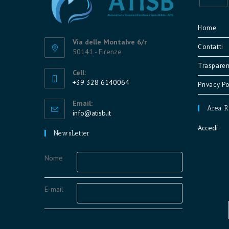
Opens
in
Home
a
Via delle Montalve 6/r
Contatti
new
50141 - Firenze
tab
Trasparen
Cell:
+39 328 6140064
Privacy Po
Opens
Email:
in
Area R
Opens
info@atisb.it
your
in
Accedi
application
your
NewsLetter
application
Nome
E-mail