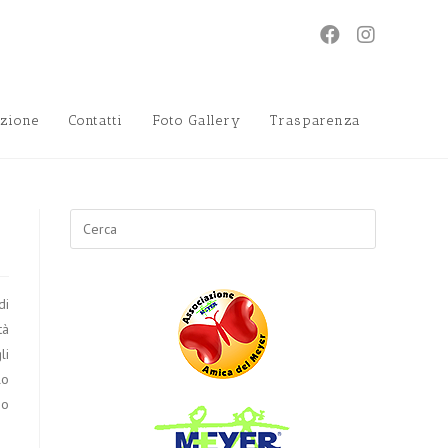
zione
Contatti
Foto Gallery
Trasparenza
Search
for:
di
tà
li
lo
mo